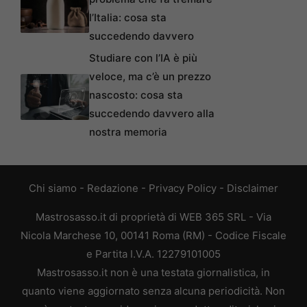
l’Italia: cosa sta
succedendo davvero
Studiare con l’IA è più
veloce, ma c’è un prezzo
nascosto: cosa sta
succedendo davvero alla
nostra memoria
Chi siamo
-
Redazione
-
Privacy Policy
-
Disclaimer
Mastrosasso.it di proprietà di WEB 365 SRL - Via
Nicola Marchese 10, 00141 Roma (RM) - Codice Fiscale
e Partita I.V.A. 12279101005
Mastrosasso.it non è una testata giornalistica, in
quanto viene aggiornato senza alcuna periodicità. Non