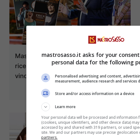
mastrosasso.it asks for your consent
Masterchef Italia, è questo il libro di
personal data for the following p
ricette campione di incassi: quale
vincitore ha venduto di più
Personalised advertising and content, advertis
measurement, audience research and services
14 Luglio 2025
Store and/or access information on a device
Learn more
Your personal data will be processed and information 
(cookies, unique identifiers, and other device data) may
accessed by and shared with 319 partners, or used specif
site. We and our partners may use precise geolocation 
partners.