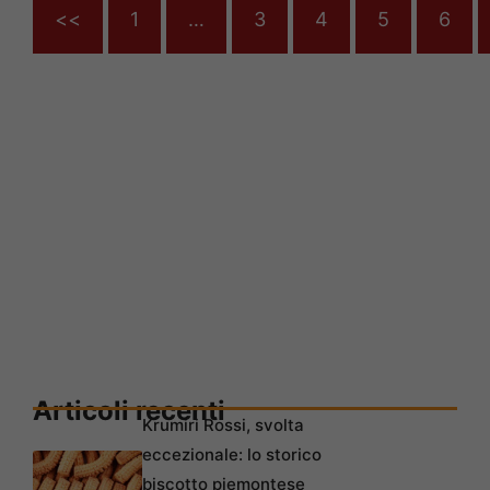
<<
1
…
3
4
5
6
Articoli recenti
Krumiri Rossi, svolta
eccezionale: lo storico
biscotto piemontese