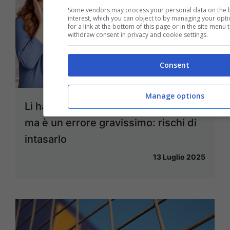
Some vendors may process your personal data on the ba
interest, which you can object to by managing your opt
for a link at the bottom of this page or in the site menu
withdraw consent in privacy and cookie settings.
Consent
Manage options
Li hai sempre buttati nel lavandino
ma è un errore gravissimo: rischi di
intasarlo
13 Luglio 2025