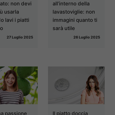
iato: non devi
all’interno della
ù usarla
lavastoviglie: non
 lavi i piatti
immagini quanto ti
no
sarà utile
27 Luglio 2025
26 Luglio 2025
na passione
Il piatto doccia