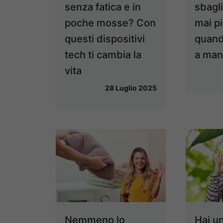
senza fatica e in
sbagl
poche mosse? Con
mai pi
questi dispositivi
quando
tech ti cambia la
a ma
vita
28 Luglio 2025
Nemmeno lo
Hai u