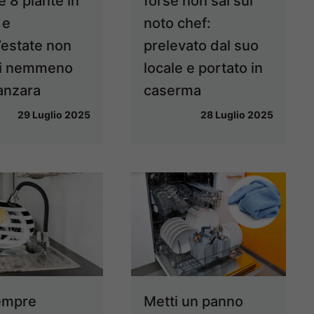
 8 piante in
forse non sai sul
 e
noto chef:
’estate non
prelevato dal suo
ai nemmeno
locale e portato in
anzara
caserma
29 Luglio 2025
28 Luglio 2025
empre
Metti un panno