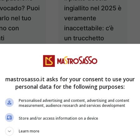
’avocado? Puoi
ingiallito nel 2025 è
arlo nel tuo
veramente
ino con
inaccettabile: c’è
ti
un trucchetto
endenti!
infallibile
25 Luglio 2025
24 Luglio 2025
mastrosasso.it asks for your consent to use your
personal data for the following purposes:
Personalised advertising and content, advertising and content
measurement, audience research and services development
Store and/or access information on a device
Learn more