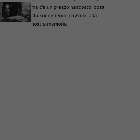
ma c’è un prezzo nascosto: cosa
sta succedendo davvero alla
nostra memoria