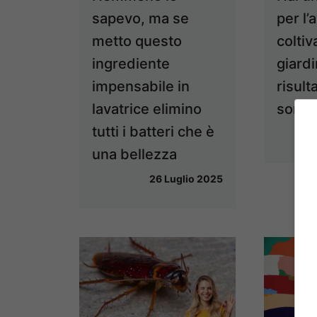
sapevo, ma se
per l
metto questo
coltiv
ingrediente
giard
impensabile in
risulta
lavatrice elimino
sorpr
tutti i batteri che è
una bellezza
26 Luglio 2025