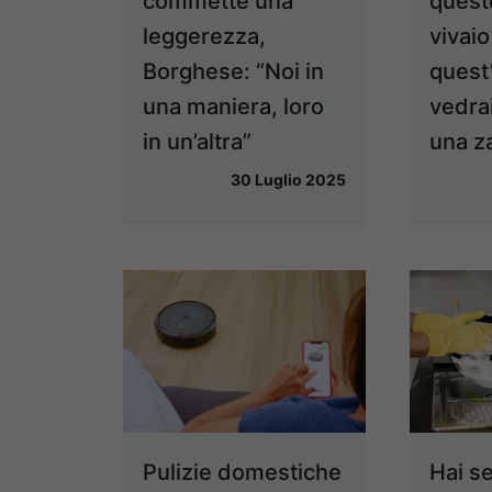
commette una
queste
leggerezza,
vivaio
Borghese: “Noi in
quest
una maniera, loro
vedr
in un’altra”
una z
30 Luglio 2025
Pulizie domestiche
Hai s