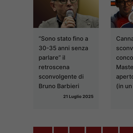
“Sono stato fino a
Canna
30-35 anni senza
sconvo
parlare” il
conco
retroscena
Maste
sconvolgente di
aperto
Bruno Barbieri
(in u
21 Luglio 2025