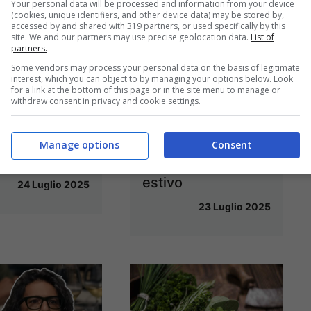
Your personal data will be processed and information from your device
(cookies, unique identifiers, and other device data) may be stored by,
accessed by and shared with 319 partners, or used specifically by this
site. We and our partners may use precise geolocation data.
List of
 Cracco lo
L’olio d’oliva non è
partners.
Some vendors may process your personal data on the basis of legitimate
erebbe
solo il condimento
interest, which you can object to by managing your options below. Look
for a link at the bottom of this page or in the site menu to manage or
ue: ecco
per eccellenza:
withdraw consent in privacy and cookie settings.
ediente di cui
usalo anche per
uò proprio
risolvere questo
Manage options
Consent
a meno
comune disturbo
estivo
24 Luglio 2025
23 Luglio 2025