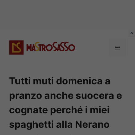
Vai
al
MENU
contenuto
Tutti muti domenica a
pranzo anche suocera e
cognate perché i miei
spaghetti alla Nerano