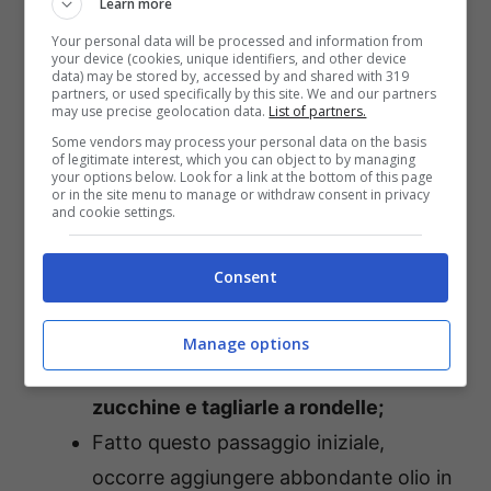
Learn more
gustoso e cremoso primo piatto, infatti, sono
Your personal data will be processed and information from
your device (cookies, unique identifiers, and other device
delle
zucchine ed, ovviamente, una buona
data) may be stored by, accessed by and shared with 319
partners, or used specifically by this site. We and our partners
dose di formaggio grattugiato, in particolare
may use precise geolocation data.
List of partners.
il famosissimo Provolone del Monaco.
Una
Some vendors may process your personal data on the basis
of legitimate interest, which you can object to by managing
volta preso tutto l’occorrente, non si deve
your options below. Look for a link at the bottom of this page
or in the site menu to manage or withdraw consent in privacy
fare altro che allacciare il grembiule e seguire
and cookie settings.
una serie di passaggi. In realtà, si contano
davvero sulle dita di una mano, ma ne vale
Consent
davvero la pena seguirli tutti a perfezione.
Manage options
Per prima cosa, occorre
sciacquare le
zucchine e tagliarle a rondelle;
Fatto questo passaggio iniziale,
occorre aggiungere abbondante olio in