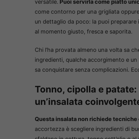
versatile.
Puoi servirla come piatto unic
come contorno per una grigliata oppure
un dettaglio da poco: la puoi preparare i
al momento giusto, fresca e saporita.
Chi l’ha provata almeno una volta sa ch
ingredienti, qualche accorgimento e un f
sa conquistare senza complicazioni. Ecc
Tonno, cipolla e patate:
un’insalata coinvolgente
Questa insalata non richiede tecniche 
accortezza è scegliere ingredienti di bu
sfaldano in cottura, tonno sott’olio o al 