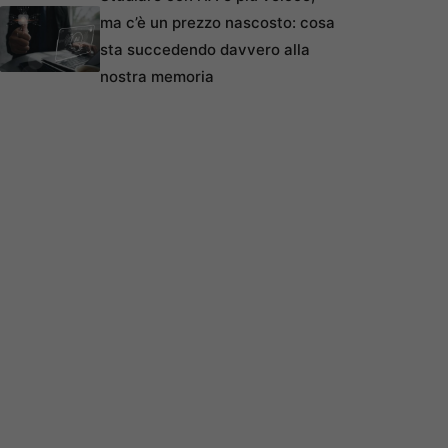
ma c’è un prezzo nascosto: cosa
sta succedendo davvero alla
nostra memoria