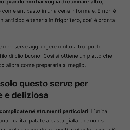
o quando non hai voglia di cucinare altro,
 come antipasto in una cena informale. E non è
n anticipo e tenerla in frigorifero, così è pronta
e non serve aggiungere molto altro: pochi
ilo di olio buono. Così si ottiene un piatto che
o allora come prepararla al meglio.
 solo questo serve per
 e deliziosa
complicate né strumenti particolari.
L’unica
ona qualità: patate a pasta gialla che non si
naturale a seconda dei gusti, e cipolla rossa, più