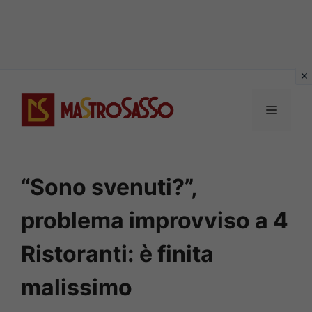
Vai
al
MENU
contenuto
“Sono svenuti?”,
problema improvviso a 4
Ristoranti: è finita
malissimo