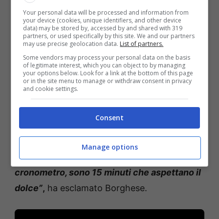
ristoratori seduti al tavolo con Borghese.
Your personal data will be processed and information from
Effettivamente, lo chef ammette di aver
your device (cookies, unique identifiers, and other device
data) may be stored by, accessed by and shared with 319
avuto alcuni problemi in cucina: “
Devo dire
partners, or used specifically by this site. We and our partners
may use precise geolocation data.
List of partners.
che fino al secondo è filato tutto abbastanza
Some vendors may process your personal data on the basis
liscio, poi deve essere successo qualcosa
of legitimate interest, which you can object to by managing
your options below. Look for a link at the bottom of this page
che ci ha rallentato nella preparazione del
or in the site menu to manage or withdraw consent in privacy
and cookie settings.
dolce”.
Notando i volti spazientiti dei
ristoratori, Alessandro ha deciso di recarsi in
Consent
cucina per capire il motivo del ritardo.
“Come
è la situazione? Mi hanno mandato a
Manage options
controllare perché quelli
si sono messi il
cronometro, sono 15 minuti che aspettano il
dolce”
,
ha esclamato Borghese.