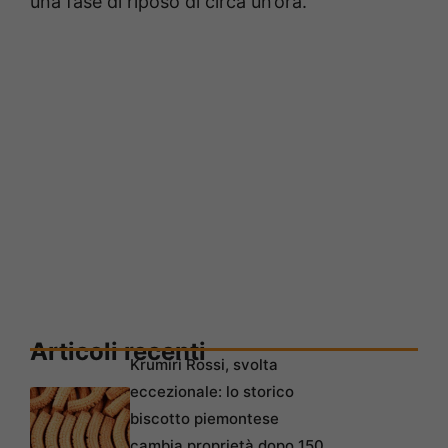
una fase di riposo di circa un’ora.
Articoli recenti
Krumiri Rossi, svolta
eccezionale: lo storico
biscotto piemontese
cambia proprietà dopo 150