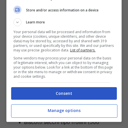
Store and/or access information on a device
Learn more
Your personal data will be processed and information from
your device (cookies, unique identifiers, and other device
data) may be stored by, accessed by and shared with 319
partners, or used specifically by this site. We and our partners
may use precise geolocation data.
List of partners.
Some vendors may process your personal data on the basis
of legitimate interest, which you can object to by managing
your options below. Look for a link at the bottom of this page
or in the site menu to manage or withdraw consent in privacy
La ricetta perfetta per i più piccoli: sbriciolata senza cottura
and cookie settings.
– mastrosasso.it
Consent
Gli
ingredienti principali
della sbriciolata
senza cottura:
Manage options
Biscotti secchi tipo frollini (500