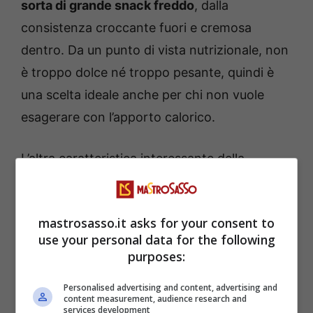
sorta di grande snack freddo
, dalla
consistenza croccante fuori e cremosa
dentro. Da un punto di vista nutrizionale, non
è troppo dolce né troppo pesante, quindi è
una scelta ideale anche per chi non vuole
esagerare con l’apporto calorico.
L’altra caratteristica interessante della
sbriciolata senza cottura è che si prepara in
un quarto d’ora. Inoltre, si conserva bene in
mastrosasso.it asks for your consent to
frigo anche per un paio di giorni. Un dettaglio
use your personal data for the following
puramente teorico, dato che di solito finisce
purposes:
subito…
Personalised advertising and content, advertising and
content measurement, audience research and
services development