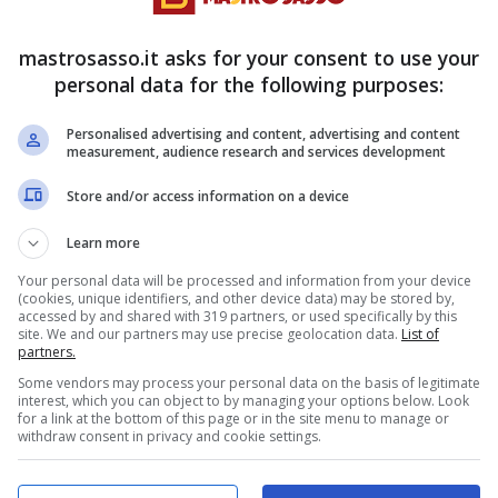
mastrosasso.it asks for your consent to use your
è segno di disprezzo e
personal data for the following purposes:
Personalised advertising and content, advertising and content
measurement, audience research and services development
o di
accoglienza, rispetto, condivisione
.
Store and/or access information on a device
ola per cambiare completamente il messaggio: da
Learn more
. Una pagnotta messa a testa in giù non è solo
Your personal data will be processed and information from your device
i popolari – un vero e proprio gesto di
(cookies, unique identifiers, and other device data) may be stored by,
accessed by and shared with 319 partners, or used specifically by this
site. We and our partners may use precise geolocation data.
List of
partners.
Some vendors may process your personal data on the basis of legitimate
pi lontani, quando il pane non era semplicemente
interest, which you can object to by managing your options below. Look
for a link at the bottom of this page or in the site menu to manage or
a terra, si usava raccoglierlo e baciarlo, in
withdraw consent in privacy and cookie settings.
ta sua carica simbolica che posizionarlo
’offesa. Non per caso, secondo una leggenda