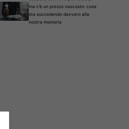
ma c’è un prezzo nascosto: cosa
sta succedendo davvero alla
nostra memoria