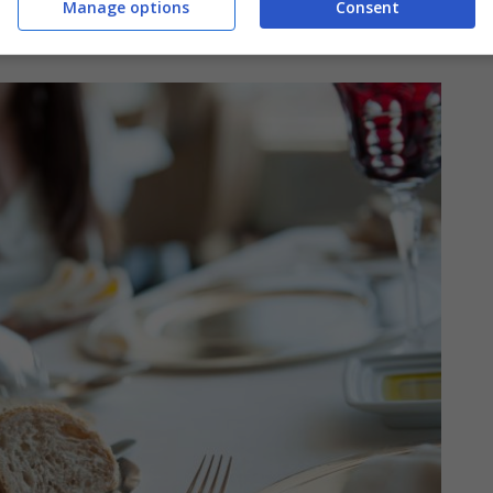
Manage options
Consent
nai riservavano questo gesto proprio al boia.