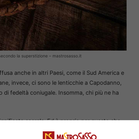
 secondo la superstizione – mastrosasso.it
iffusa anche in altri Paesi, come il Sud America e
liane, invece, ci sono le lenticchie a Capodanno,
o di fedeltà coniugale. Insomma, chi più ne ha
significato sacrale. Ed è proprio per questo che,
ò assumere un senso tutt’altro che benevolo –