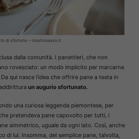
io di sfortuna – mastrosasso.it
sclusa dalla comunità. I panettieri, che non
vivano rovesciato: un modo implicito per marcarne
. Da qui nasce l’idea che offrire pane a testa in
addirittura
un augurio sfortunato.
econdo una curiosa leggenda piemontese, per
 che pretendeva pane capovolto per tutti, i
ane simmetrico, uguale da ogni lato. Così, anche
co di lui. Insomma, del semplice pane, talvolta,