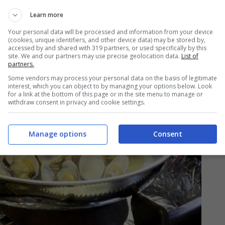
Learn more
Your personal data will be processed and information from your device
(cookies, unique identifiers, and other device data) may be stored by,
accessed by and shared with 319 partners, or used specifically by this
site. We and our partners may use precise geolocation data.
List of
partners.
Some vendors may process your personal data on the basis of legitimate
interest, which you can object to by managing your options below. Look
for a link at the bottom of this page or in the site menu to manage or
withdraw consent in privacy and cookie settings.
Manage options
Consent