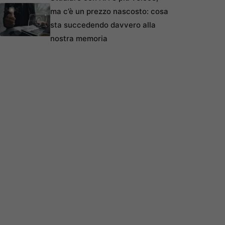
ma c’è un prezzo nascosto: cosa
sta succedendo davvero alla
nostra memoria