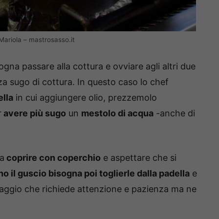
 Mariola – mastrosasso.it
gna passare alla cottura e ovviare agli altri due
a sugo di cottura. In questo caso lo chef
ella
in cui aggiungere olio, prezzemolo
r
avere più sugo
un
mestolo di acqua
-anche di
a
coprire con coperchio
e aspettare che si
o il guscio bisogna poi toglierle dalla padella
e
ssaggio che richiede attenzione e pazienza ma ne