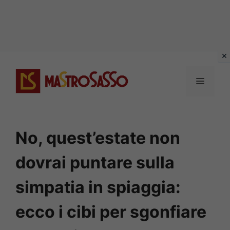
Vai
al
MENU
contenuto
No, quest’estate non
dovrai puntare sulla
simpatia in spiaggia:
ecco i cibi per sgonfiare