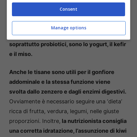
è importante seguire un’alimentazione
Consent
corretta, per trovare un equilibrio intestinale,
e quindi provare ad avere una pancia più
Manage options
sgonfia.
I cibi consigliati, che contengono
soprattutto probiotici, sono lo yogurt, il kefir
e il miso.
Anche le tisane sono utili per il gonfiore
addominale e la stessa funzione viene
svolta dallo zenzero e dagli enzimi digestivi.
Ovviamente è necessario seguire una ‘dieta’
ricca di frutta, verdura, legumi, nelle giuste
proporzioni. Inoltre,
la nutrizionista consiglia
una corretta idratazione, l’assunzione di kiwi