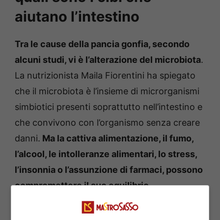
aiutano l’intestino
Tra le cause della pancia gonfia, secondo
alcuni studi, vi è l’alterazione del microbiota
.
La nutrizionista Maila Fiorentini ha spiegato
che il microbiota è l’insieme di microrganismi
simbiotici presenti soprattutto nell’intestino e
che convivono con l’organismo senza creare
danni.
Ma la cattiva alimentazione, il fumo,
l’alcool, le intolleranze alimentari, lo stress,
l’insonnia o l’assunzione di farmaci, possono
compromettere il suo equilibrio.