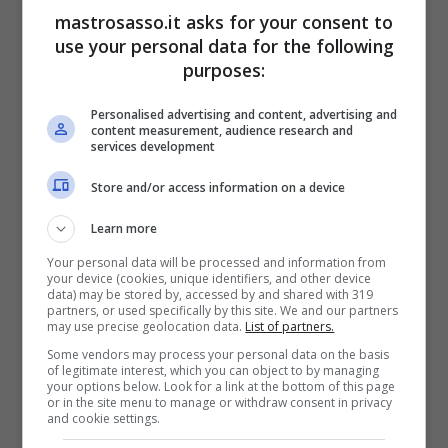
mastrosasso.it asks for your consent to
use your personal data for the following
purposes:
Personalised advertising and content, advertising and
content measurement, audience research and
services development
Store and/or access information on a device
Gonfiore pancia, i rimedi prima dell’estate: ecco quali sono i
Learn more
cibi che aiutano l’intestino (mastrosasso.it)
Your personal data will be processed and information from
your device (cookies, unique identifiers, and other device
data) may be stored by, accessed by and shared with 319
Di conseguenza possono sorgere dei
partners, or used specifically by this site. We and our partners
may use precise geolocation data.
List of partners.
problemi all’intestino e possono svilupparsi
Some vendors may process your personal data on the basis
patologie come l’obesità, patologie
of legitimate interest, which you can object to by managing
your options below. Look for a link at the bottom of this page
cardiovascolari o anche malattie
or in the site menu to manage or withdraw consent in privacy
and cookie settings.
infiammatorie croniche intestinali. Per questo