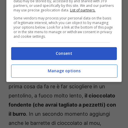
data) may be stored by, accessed by and shared with 319
partners, or used specifically by this site. We and our partners
may use precise geolocation data.
List of partners.
150 g di cioccolato fondente
Some vendors may process your personal data on the basis
of legitimate interest, which you can object to by managing
150g di burro
your options below. Look for a link at the bottom of this page
or in the site menu to manage or withdraw consent in privacy
7 barrette di cioccolato al mou
and cookie settings.
200 g di riso soffiato
praline colorate al cioccolato q.b.
Consent
Il procedimento è davvero semplicissimo e ti
Manage options
obbligherà a stare ai fornelli molto poco. La
prima cosa da fa re è far sciogliere in un
pentolino, a fuoco molto lento,
il cioccolato
fondente (che avrai tagliato a pezzetti) con
il burro
. In un secondo momento aggiungi
anche le barrette di cioccolato al mou,