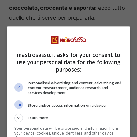
cioccolato, croccante e saporita:
ecco tutto
quello che ti serve per prepararla.
mastrosasso.it asks for your consent to
use your personal data for the following
purposes:
Personalised advertising and content, advertising and
content measurement, audience research and
services development
Come preparare la torta al cioccolato con riso soffiato di
Store and/or access information on a device
Benedetta Parodi: ti servono pochissimi ingredienti –
Learn more
(Mastrosasso.it)
Your personal data will be processed and information from
your device (cookies, unique identifiers, and other device
Ingredienti: