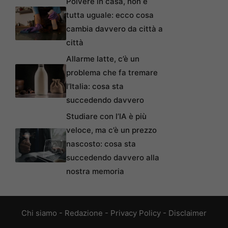
Polvere in casa, non è
tutta uguale: ecco cosa
cambia davvero da città a
città
Allarme latte, c’è un
problema che fa tremare
l’Italia: cosa sta
succedendo davvero
Studiare con l’IA è più
veloce, ma c’è un prezzo
nascosto: cosa sta
succedendo davvero alla
nostra memoria
Chi siamo
-
Redazione
-
Privacy Policy
-
Disclaimer