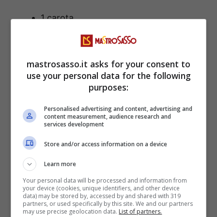
1 carota
1 gambo di sedano
mastrosasso.it asks for your consent to
3 cucchiai di
olio extravergine d’oliva
use your personal data for the following
purposes:
1 cucchiaio di
concentrato di
Personalised advertising and content, advertising and
content measurement, audience research and
pomodoro
services development
Store and/or access information on a device
1 litro circa di brodo vegetale (o acqua
calda)
Learn more
Your personal data will be processed and information from
your device (cookies, unique identifiers, and other device
Sale
e
pepe
q.b.
data) may be stored by, accessed by and shared with 319
partners, or used specifically by this site. We and our partners
may use precise geolocation data.
List of partners.