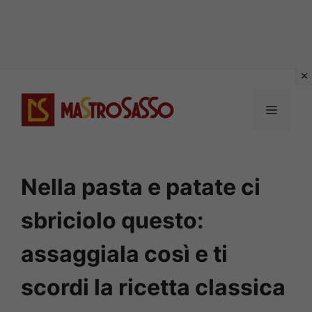
Vai
al
MENU
contenuto
Nella pasta e patate ci
sbriciolo questo:
assaggiala così e ti
scordi la ricetta classica