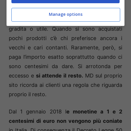
(Mastrosasso.it)
Manage options
Tutta questa tecnologia, però, non sempre è
gradita o utile. Quando si sono acquistati
pochi prodotti c’è chi preferisce ancora i
vecchi e cari contanti. Raramente, però, si
paga l’importo esatto soprattutto quando ci
sono centesimi da dare. Si arrotonda per
eccesso e
si attende il resto.
MD sul proprio
sito ricorda ai clienti una regola che riguarda
proprio il resto.
Dal 1 gennaio 2018 l
e monetine a 1 e 2
centesimi di euro non vengono più coniate
in Italia. Di conseguenza il Decreto Legge 50