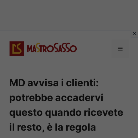
Vai
al
MENU
contenuto
MD avvisa i clienti:
potrebbe accadervi
questo quando ricevete
il resto, è la regola