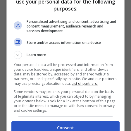
use your personal data for the following
Basta l’app e non bisognerà avere con sé né
purposes:
contanti né Bancomat. Al primo accesso da
Personalised advertising and content, advertising and
MD, poi, si otterrà
anche un codice promo
,
content measurement, audience research and
services development
un Bonus di benvenuto di 5 euro.
Store and/or access information on a device
Learn more
Your personal data will be processed and information from
your device (cookies, unique identifiers, and other device
data) may be stored by, accessed by and shared with 319
partners, or used specifically by this site. We and our partners
may use precise geolocation data.
List of partners.
Some vendors may process your personal data on the basis
of legitimate interest, which you can object to by managing
your options below. Look for a link at the bottom of this page
or in the site menu to manage or withdraw consent in privacy
and cookie settings.
Consent
Pagare in contanti da MD, ecco cosa sapere sul resto