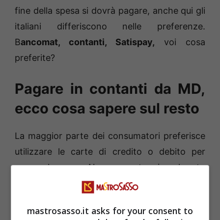
fine della spesa si dovrà pagare, anche qui gli
italiani differiscono nelle preferenze.
B
ancomat, contanti, Satispay,
voi cosa
preferite?
Pagare in contanti da MD,
ecco cosa sapere sul resto
La maggior parte dei consumatori preferisce
utilizzare le carte di credito o debito per
pagare la spesa. Nessun conteggio sul resto
ma solo un pagamento veloce e pratico. Da
MD è possibile anche pagare con Satispay, un
mastrosasso.it asks for your consent to
metodo semplice, sicuro e indipendente.