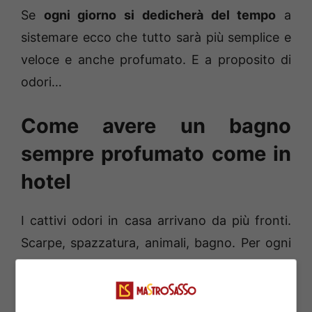
Se
ogni giorno si dedicherà del tempo
a
sistemare ecco che tutto sarà più semplice e
veloce e anche profumato. E a proposito di
odori…
Come avere un bagno
sempre profumato come in
hotel
I cattivi odori in casa arrivano da più fronti.
Scarpe, spazzatura, animali, bagno. Per ogni
problema fortunatamente c’è un rimedio, oggi
scopriamo quello per avere sempre un bagno
profumato. Niente spray che costano e