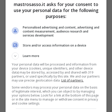
mastrosasso.it asks for your consent to
contengono sostanze potenzialmente
use your personal data for the following
dannose. Il vero trucco è un altro e
purposes:
assolutamente naturale. Basterà recuperare
Personalised advertising and content, advertising and
un
barattolo di vetro, del sale grosso e un
content measurement, audience research and
services development
olio essenziale
.
Store and/or access information on a device
Learn more
Your personal data will be processed and information from
your device (cookies, unique identifiers, and other device
data) may be stored by, accessed by and shared with 319
partners, or used specifically by this site. We and our partners
may use precise geolocation data.
List of partners.
Some vendors may process your personal data on the basis
of legitimate interest, which you can object to by managing
your options below. Look for a link at the bottom of this page
or in the site menu to manage or withdraw consent in privacy
and cookie settings.