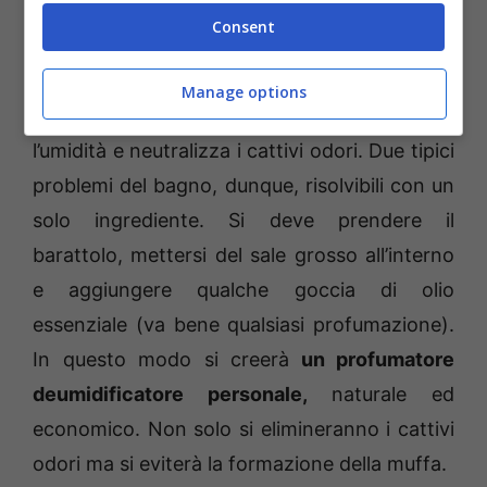
Consent
Come avere un bagno sempre profumato come in hotel
(Mastrosasso.it)
Manage options
Il sale grosso ha un enorme potere. Assorbe
l’umidità e neutralizza i cattivi odori. Due tipici
problemi del bagno, dunque, risolvibili con un
solo ingrediente. Si deve prendere il
barattolo, mettersi del sale grosso all’interno
e aggiungere qualche goccia di olio
essenziale (va bene qualsiasi profumazione).
In questo modo si creerà
un profumatore
deumidificatore personale,
naturale ed
economico. Non solo si elimineranno i cattivi
odori ma si eviterà la formazione della muffa.