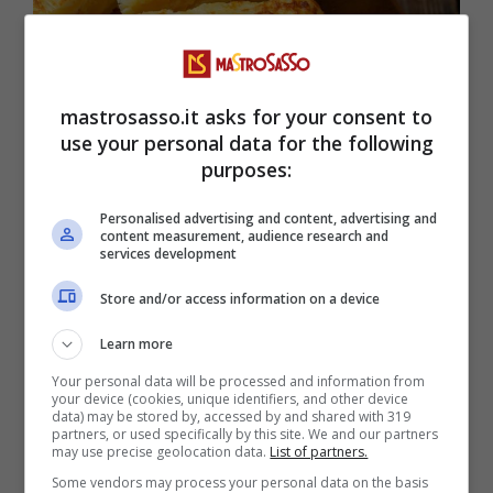
mastrosasso.it asks for your consent to
La ricetta della rafanata lucana: l’alternativa perfetta alla
use your personal data for the following
classica frittata – mastrosasso.it
purposes:
Ingredienti per 4 o 6 porzioni
Personalised advertising and content, advertising and
content measurement, audience research and
services development
5 uova medie
100 g di rafano
Store and/or access information on a device
350 g di patate
Learn more
100 g di pecorino
Your personal data will be processed and information from
your device (cookies, unique identifiers, and other device
olio extravergine di oliva
data) may be stored by, accessed by and shared with 319
partners, or used specifically by this site. We and our partners
sale e pepe
may use precise geolocation data.
List of partners.
Some vendors may process your personal data on the basis