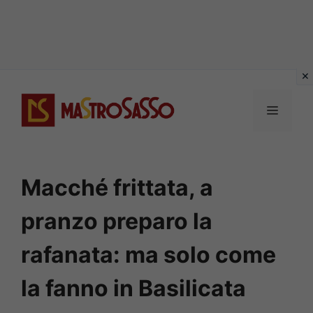
Vai
al
MENU
contenuto
Macché frittata, a
pranzo preparo la
rafanata: ma solo come
la fanno in Basilicata