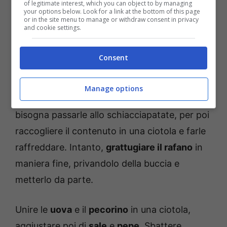
Procedimento
of legitimate interest, which you can object to by managing
your options below. Look for a link at the bottom of this page
or in the site menu to manage or withdraw consent in privacy
and cookie settings.
La prima cosa da fare è mettere a
bollire le
patate
con la buccia. Una volta cotte
Consent
(facendo la prova con la forchetta), togliere
le patate dalla pentola usando una
Manage options
schiumarola. Quando sono ancora calde,
bisogna passarle allo schiacciapatate, per poi
raccogliere il contenuto in una ciotola e farle
raffreddare. Intanto,
grattugiare il rafano
in
maniera fine, privandolo della buccia e
metterlo da parte.
Unire le
uova
e il
pecorino
in una ciotola,
aggiustare poi di
sale
e
pepe
. Sbattere