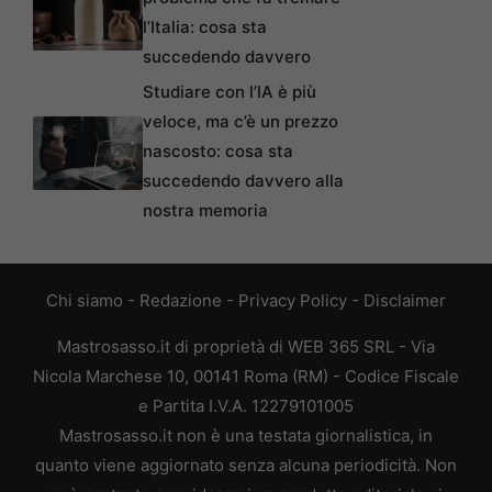
l’Italia: cosa sta
succedendo davvero
Studiare con l’IA è più
veloce, ma c’è un prezzo
nascosto: cosa sta
succedendo davvero alla
nostra memoria
Chi siamo
-
Redazione
-
Privacy Policy
-
Disclaimer
Mastrosasso.it di proprietà di WEB 365 SRL - Via
Nicola Marchese 10, 00141 Roma (RM) - Codice Fiscale
e Partita I.V.A. 12279101005
Mastrosasso.it non è una testata giornalistica, in
quanto viene aggiornato senza alcuna periodicità. Non