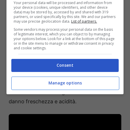
fuoco, tagliarla a fette, come fosse una pizza
Your personal data will be processed and information from
your device (cookies, unique identifiers, and other device
e e iniziare a farcire.
data) may be stored by, accessed by and shared with 319
partners, or used specifically by this site. We and our partners
may use precise geolocation data.
List of partners.
Prima salare a piacere, poi aggiungere la
Some vendors may process your personal data on the basis
of legitimate interest, which you can object to by managing
burrata e le acciughe su una fetta, su un’altra
your options below. Look for a link at the bottom of this page
or in the site menu to manage or withdraw consent in privacy
burrata e prosciutto crudo e qualche
and cookie settings.
pomodorino giallo, su un’altra ancora la
burrata, la mortadella e la granella di
Consent
pistacchi. Insomma, farcire come più si
preferisce mixando questi ingredienti.
Manage options
Concludere con delle gocce di limone che
danno freschezza e acidità.