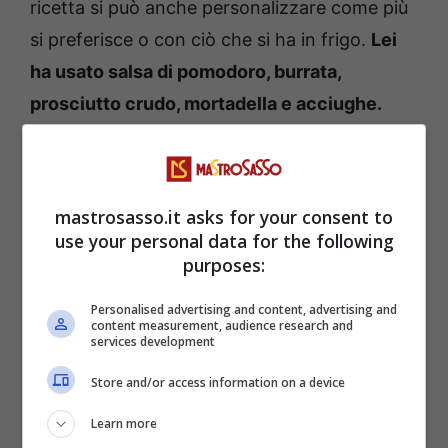
ricetta si può anche personalizzare come più
si preferisce o con ciò che si ha in frigo.
Lei
ha usato salsa di pomodoro, burrata,
prosciutto crudo, mortadella e acciughe.
Ovviamente per una piadina occorreranno
poche fette di ogni affettato, una burrata e
delle acciughe, niente di troppo dispendioso!
mastrosasso.it asks for your consent to
use your personal data for the following
Per quanto riguarda la preparazione, è
purposes:
semplicissima e velocissima. Innanzitutto
Personalised advertising and content, advertising and
occorre mettere in padella la piadina per farla
content measurement, audience research and
services development
scaldare e spalmarci sopra la salsa di
Store and/or access information on a device
pomodoro, così che si cuocia.
Successivamente, spostarsi lontano dal
Learn more