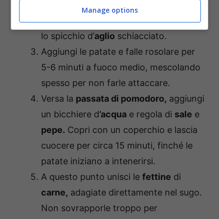
cuoceranno meglio senza sfaldarsi.
Manage options
In una padella capiente scalda l’olio con
lo spicchio d’
aglio
schiacciato.
Aggiungi le patate e falle rosolare per
5-6 minuti a fuoco medio, mescolando
spesso per non farle attaccare.
Versa la
passata di pomodoro,
aggiungi
un bicchiere d
’acqua
e regola di
sale
e
pepe.
Copri con un coperchio e lascia
cuocere per circa 15 minuti, finché le
patate iniziano a intenerirsi.
A questo punto unisci le
fettine
di
carne,
adagiate direttamente nel sugo.
Non sovrapporle troppo per