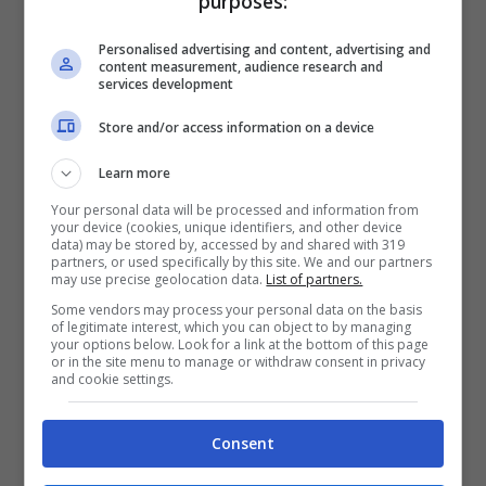
purposes:
4 fettine di carne di manzo (taglio
Personalised advertising and content, advertising and
sottile, tipo noce o fesa)
content measurement, audience research and
services development
400 g di patate
350 g di passata di pomodoro
Store and/or access information on a device
1 spicchio di aglio
Learn more
4 cucchiai di olio extravergine d’oliva
Your personal data will be processed and information from
your device (cookies, unique identifiers, and other device
1 cucchiaino di origano secco
data) may be stored by, accessed by and shared with 319
partners, or used specifically by this site. We and our partners
Prezzemolo fresco tritato (facoltativo)
may use precise geolocation data.
List of partners.
Sale e pepe quanto basta
Some vendors may process your personal data on the basis
of legitimate interest, which you can object to by managing
your options below. Look for a link at the bottom of this page
Procedimento
or in the site menu to manage or withdraw consent in privacy
and cookie settings.
Sbuccia le
patate,
lavale e tagliale a
Consent
tocchetti non troppo grandi: