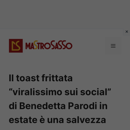
Vai
al
MENU
contenuto
Il toast frittata
“viralissimo sui social”
di Benedetta Parodi in
estate è una salvezza