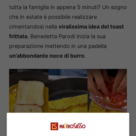
tutta la famiglia in appena 5 minuti? Un sogno
che in estate è possibile realizzare
cimentandosi nella
viralissima idea del toast
frittata
. Benedetta Parodi inizia la sua
preparazione mettendo in una padella
un’abbondante noce di burro
.