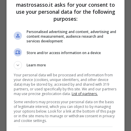
mastrosasso.it asks for your consent to
use your personal data for the following
Come preparare il toast frittata di Benedetta Parodi: snack
purposes:
veloce e gustoso (Foto: YT @benedettaparodiofficial) –
mastrosasso.it
Personalised advertising and content, advertising and
content measurement, audience research and
services development
Accende poi il fuoco e lo fa sciogliere,
prelevandone una piccola quantità con un
Store and/or access information on a device
pennello e spalmandola su due fette di pane
Learn more
da toast. Nel frattempo, in una ciotola
sbatte
Your personal data will be processed and information from
your device (cookies, unique identifiers, and other device
tre uova e le aromatizza
. Prima un pizzico di
data) may be stored by, accessed by and shared with 319
partners, or used specifically by this site. We and our partners
sale e pepe, poi un tocco di paprica e mezzo
may use precise geolocation data.
List of partners.
cucchiaino di senape.
Some vendors may process your personal data on the basis
of legitimate interest, which you can object to by managing
your options below. Look for a link at the bottom of this page
or in the site menu to manage or withdraw consent in privacy
Dopo aver mescolato bene gli ingredienti,
and cookie settings.
versa le uova nella padella calda
. Una volta