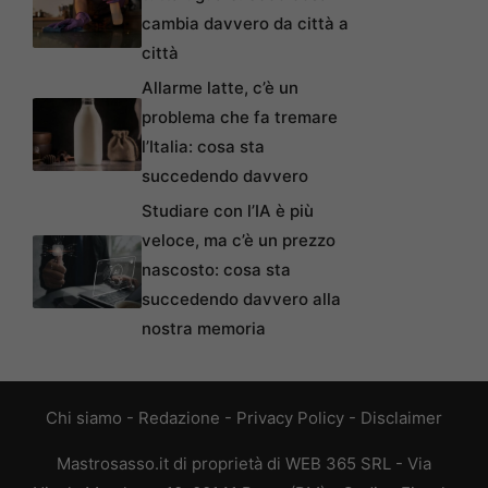
cambia davvero da città a
città
Allarme latte, c’è un
problema che fa tremare
l’Italia: cosa sta
succedendo davvero
Studiare con l’IA è più
veloce, ma c’è un prezzo
nascosto: cosa sta
succedendo davvero alla
nostra memoria
Chi siamo
-
Redazione
-
Privacy Policy
-
Disclaimer
Mastrosasso.it di proprietà di WEB 365 SRL - Via