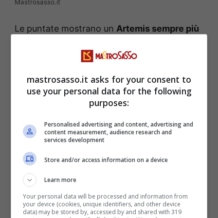
Mastrosasso.it
Le puntate mostrano un
Artemis sempre più
provata
, costretta ad affrontare verità che la
feriscono nel profondo. Il legame con
Ates
,
già complicato, viene messo ulteriormente
mastrosasso.it asks for your consent to
use your personal data for the following
alla prova quando la ragazza scopre dettagli
purposes:
che cambiano la percezione di tutto ciò che
hanno vissuto insieme. La fiducia, già
Personalised advertising and content, advertising and
content measurement, audience research and
incrinata, crolla definitivamente, e la rabbia
services development
prende il posto della speranza.
Store and/or access information on a device
Learn more
Intanto, le tensioni familiari crescono. Le
dinamiche tra fratelli diventano più dure, e
Your personal data will be processed and information from
your device (cookies, unique identifiers, and other device
ogni confronto si trasforma in un campo
data) may be stored by, accessed by and shared with 319