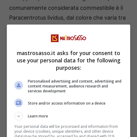
comunemente considerata commestibile è il
Paracentrotus lividus, dal colore che varia tra
il bruno, il violaceo e il rossastro. I suoi aculei,
meno fitti e più robusti rispetto ad altre
specie, permettono un’apertura più agevole.
mastrosasso.it asks for your consent to
Diversa è la situazione per l’Arbacia lixula,
use your personal data for the following
nota come “riccio nero”: i suoi aculei sono
purposes:
lunghi e molto numerosi, ma soprattutto non
Personalised advertising and content, advertising and
contiene gonadi edibili. Consumarlo non solo
content measurement, audience research and
services development
è sconsigliato, ma privo di qualsiasi valore
Store and/or access information on a device
gastronomico.
Learn more
Your personal data will be processed and information from
your device (cookies, unique identifiers, and other device
data) may be stored by, accessed by and shared with 319