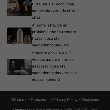
tutta uguale: ecco cosa
cambia davvero da città a
città
Allarme latte, c’è un
problema che fa tremare
l’Italia: cosa sta
succedendo davvero
Studiare con l’IA è più
veloce, ma c’è un prezzo
nascosto: cosa sta
succedendo davvero alla
nostra memoria
Chi siamo
-
Redazione
-
Privacy Policy
-
Disclaimer
Mastrosasso.it di proprietà di WEB 365 SRL - Via