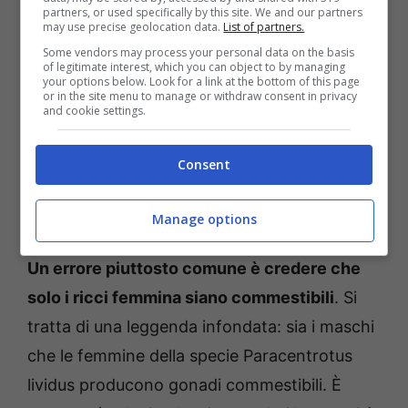
partners, or used specifically by this site. We and our partners
may use precise geolocation data.
List of partners.
Some vendors may process your personal data on the basis
of legitimate interest, which you can object to by managing
your options below. Look for a link at the bottom of this page
or in the site menu to manage or withdraw consent in privacy
and cookie settings.
Consent
La pasta coi ricci è uno dei piatti più deliziosi che si possono
Manage options
fare con i ricci di mare – mastrosasso.it
Un errore piuttosto comune è credere che
solo i ricci femmina siano commestibili
. Si
tratta di una leggenda infondata: sia i maschi
che le femmine della specie Paracentrotus
lividus producono gonadi commestibili. È