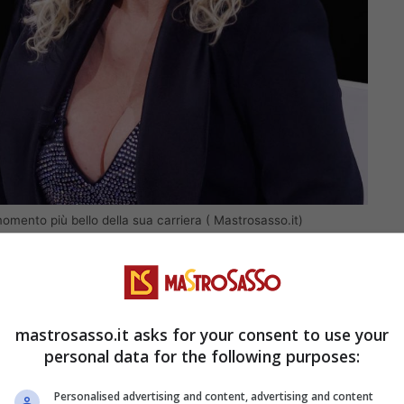
momento più bello della sua carriera ( Mastrosasso.it)
utunno del 2000, quando (tornata in Rai dopo un
duzione de
La Prova del Cuoco,
segnando una
 significativo della sua esperienza davanti alle
mastrosasso.it asks for your consent to use your
personal data for the following purposes:
lco. A raccontarlo è stata proprio lei,
e del
CSIO
di Roma a Piazza di Siena, dove è
Personalised advertising and content, advertising and content