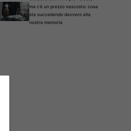
ma c’è un prezzo nascosto: cosa
sta succedendo davvero alla
nostra memoria