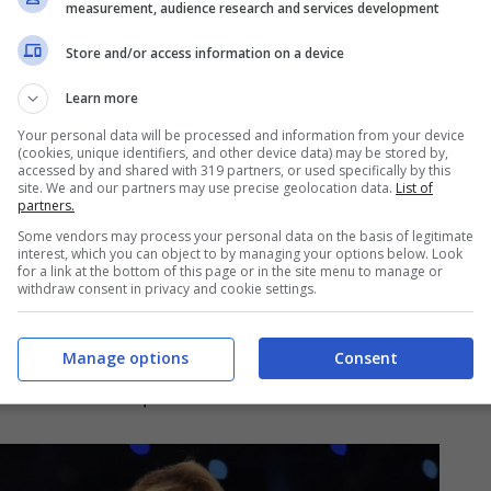
measurement, audience research and services development
ione Italiana Sport Equestri
insieme al
Store and/or access information on a device
Learn more
è il momento più bello della
Your personal data will be processed and information from your device
 ha definito storico
(cookies, unique identifiers, and other device data) may be stored by,
accessed by and shared with 319 partners, or used specifically by this
site. We and our partners may use precise geolocation data.
List of
partners.
 fatto della semplicità e genuinità la sua cifra.
Some vendors may process your personal data on the basis of legitimate
interest, which you can object to by managing your options below. Look
ati
del nostro piccolo schermo e, nel corso degli
for a link at the bottom of this page or in the site menu to manage or
withdraw consent in privacy and cookie settings.
ei più versatili. La conduttrice ha brillato in
lo cucinare, fino al mondo della musica. Oggi al
Manage options
Consent
nella è stata anche una delle conduttrici più
non solo come spalla.