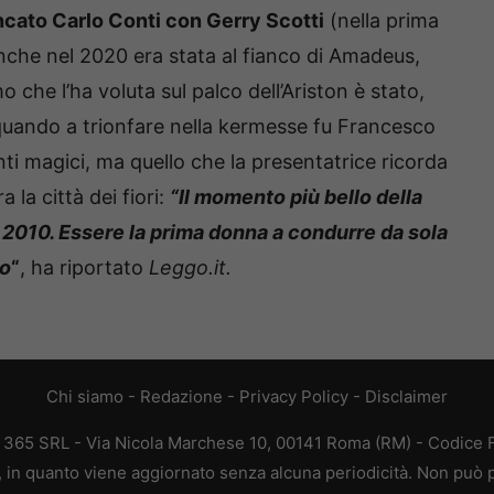
ncato Carlo Conti con Gerry Scotti
(nella prima
anche nel 2020 era stata al fianco di Amadeus,
o che l’ha voluta sul palco dell’Ariston è stato,
quando a trionfare nella kermesse fu Francesco
i magici, ma quello che la presentatrice ricorda
la città dei fiori:
“Il momento più bello della
2010. Essere la prima donna a condurre da sola
co
“
, ha riportato
Leggo.it.
Chi siamo
-
Redazione
-
Privacy Policy
-
Disclaimer
B 365 SRL - Via Nicola Marchese 10, 00141 Roma (RM) - Codice Fi
a, in quanto viene aggiornato senza alcuna periodicità. Non può p