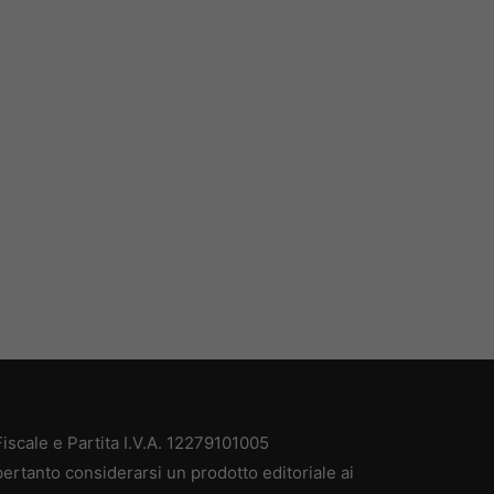
scale e Partita I.V.A. 12279101005
ertanto considerarsi un prodotto editoriale ai