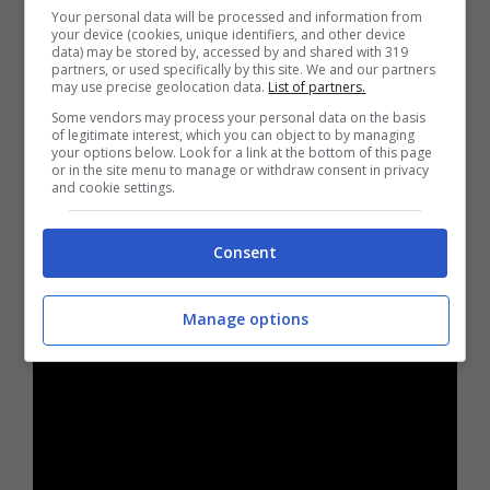
o la pasta, non devono essere raffreddati
Your personal data will be processed and information from
your device (cookies, unique identifiers, and other device
sotto l’acqua fredda
. Bisogna, in questo caso,
data) may be stored by, accessed by and shared with 319
partners, or used specifically by this site. We and our partners
prendere una teglia refrigerata, in frigo o nel
may use precise geolocation data.
List of partners.
congelatore, e mettere dentro un foglio di
Some vendors may process your personal data on the basis
of legitimate interest, which you can object to by managing
carta da forno.
A questo punto versiamo
your options below. Look for a link at the bottom of this page
or in the site menu to manage or withdraw consent in privacy
sopra la pasta o il riso scolato e aggiungiamo
and cookie settings.
un filo di olio.
Stendiamo, in modo da
Consent
riempire tutto il contenitore, fino a
raffreddamento.
Manage options