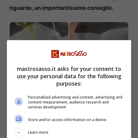
riguardo, un importantissimo consiglio.
mastrosasso.it asks for your consent to
use your personal data for the following
purposes:
Personalised advertising and content, advertising and
Insalata di riso o pasta, il segreto per preparare un piatto
content measurement, audience research and
ancora più gustoso (Foto Youtube @antoniettapolcaro)
services development
mastrosasso.it
Store and/or access information on a device
Dobbiamo sapere che, dopo aver cotto il riso
Learn more