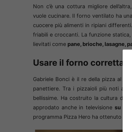
Non c’è una cottura migliore dell’altr
vuole cucinare. Il forno ventilato ha un
cuocere più alimenti in ripiani differen
friabili e croccanti. La funzione statica,
lievitati come
pane, brioche, lasagne, pa
Usare il forno correttam
Gabriele Bonci è il re della pizza al 
panettiere. Tra i pizzaioli più noti al
bellissime. Ha costruito la cultura dell
approdato anche in televisione
su Ga
programma Pizza Hero ha ottenuto mol