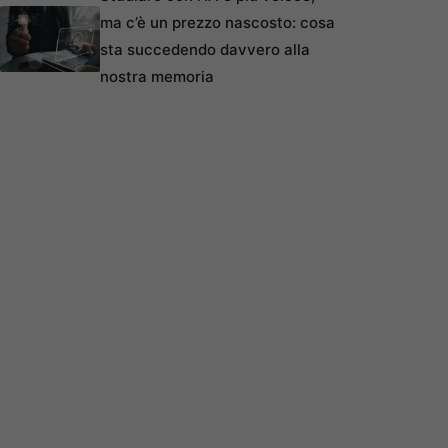
ma c’è un prezzo nascosto: cosa
sta succedendo davvero alla
nostra memoria