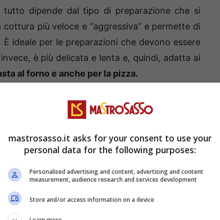
a, tutto dipende dal tipo di preparazione che si
a cottura più veloce e “aggressiva” e permette di
ti. È ideale per le preparazioni che devono essere
 invece, è più delicata e lenta e, quindi, adatta ai
sta al forno e anche per la pizza.
ente per la pizza in casa
taglio romana, nasce come chef e poi è diventato
mastrosasso.it asks for your consent to use your
 mondo stupisce con le sue creazioni deliziose e
personal data for the following purposes:
a pizza romana e l’ha esportata in tutta Italia. È
Personalised advertising and content, advertising and content
mbero Rosso Channel e Food Network
e il suo
measurement, audience research and services development
to successo.
Store and/or access information on a device
Learn more