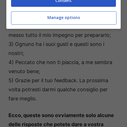
Consent
1) Mi rendo conto che non sia di tuo gusto,
ma a noi piace in questo modo;
Manage options
2) Mi dispiace che tu non apprezzi, ma ho
messo tutto il mio impegno per prepararlo;
3) Ognuno ha i suoi gusti e questi sono i
nostri;
4) Peccato che non ti piaccia, a me sembra
venuto bene;
5) Grazie per il tuo feedback. La prossima
volta potresti darmi qualche consiglio per
fare meglio.
Ecco, queste sono ovviamente solo alcune
delle risposte che potete dare a vostra