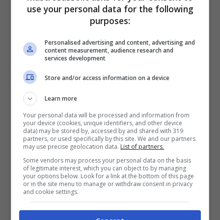
use your personal data for the following
purposes:
Personalised advertising and content, advertising and
content measurement, audience research and
services development
Store and/or access information on a device
Learn more
Your personal data will be processed and information from
Tua suocera critica sempre le tue pietanze? Ecco le risposte
your device (cookies, unique identifiers, and other device
data) may be stored by, accessed by and shared with 319
adatte, così non può replicare (mastrosasso.it)
partners, or used specifically by this site. We and our partners
may use precise geolocation data.
List of partners.
Non temete, però, perché in questo caso ci
Some vendors may process your personal data on the basis
of legitimate interest, which you can object to by managing
sono delle risposte che potete dare.
Se, per
your options below. Look for a link at the bottom of this page
or in the site menu to manage or withdraw consent in privacy
esempio, vostra suocera critica il vostro
and cookie settings.
piatto, potete usare queste affermazioni: