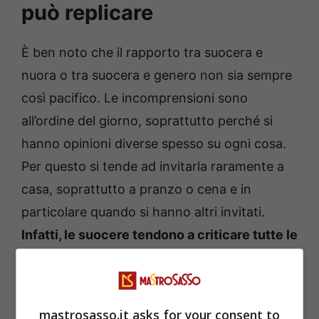
può replicare
È ben noto che il rapporto tra suocera e
nuora o tra suocera e genero non sia sempre
così pacifico. Le incomprensioni sono
all’ordine del giorno, soprattutto perché si
hanno opinioni diverse spesso su ogni cosa.
Per questo si tende ad invitarla raramente a
casa, soprattutto a pranzo o cena e in
particolare quando si hanno altri invitati.
Infatti, le suocere tendono a criticare tutte le
pietanze,
anche quelle che noi consideriamo
ottime e che sono apprezzate dagli altri.
mastrosasso.it asks for your consent to