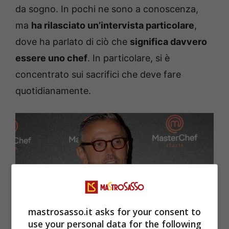
da sogno. In pochi ne sono a conoscenza,
ma
ha rilasciato un’intervista particolare
,
dove ha parlato di ciò che
significa davvero
essere uno chef
. In particolare, si è
concentrato sui sacrifici che deve fare
quotidianamente.
mastrosasso.it asks for your consent to
use your personal data for the following