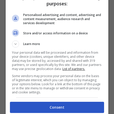
purposes:
Bruno Barbieri va subito al punto: ecco quanti sacrifici deve
fare un vero chef – (ANSA) – mastrosasso.it
Personalised advertising and content, advertising and
content measurement, audience research and
services development
Per prima cosa, non ha orari. Gli è capitato di
Store and/or access information on a device
doversi spostare nei momenti più improbabili:
“Sai quante volte, in questi miei 40 anni di
Learn more
lavoro non ho dormito di notte perché magari
Your personal data will be processed and information from
your device (cookies, unique identifiers, and other device
dovevo andare a Portorosa per prendere
data) may be stored by, accessed by and shared with 319
partners, or used specifically by this site. We and our partners
degli scampi. È un lavoro veramente duro,
may use precise geolocation data.
List of partners.
veramente complicato, veramente difficile”.
Some vendors may process your personal data on the basis
of legitimate interest, which you can object to by managing
Bruno Barbieri ritiene che per essere un bravo
your options below. Look for a link at the bottom of this page
or in the site menu to manage or withdraw consent in privacy
chef si debba necessariamente viaggiare e
and cookie settings.
toccare con mano usanze e ingredienti.
Consent