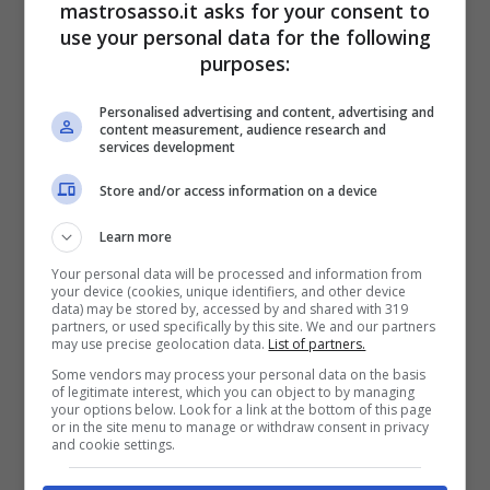
mastrosasso.it asks for your consent to
use your personal data for the following
purposes:
Personalised advertising and content, advertising and
content measurement, audience research and
services development
Store and/or access information on a device
Learn more
Bruno Barbieri svela come fare la spesa senza sprechi:
Your personal data will be processed and information from
your device (cookies, unique identifiers, and other device
l’errore da non commettere – (Mastrosasso.it)
data) may be stored by, accessed by and shared with 319
partners, or used specifically by this site. We and our partners
may use precise geolocation data.
List of partners.
“
In questi ultimi anni imitiamo un po’ troppo
Some vendors may process your personal data on the basis
gli americani.
Andiamo al supermercato una
of legitimate interest, which you can object to by managing
your options below. Look for a link at the bottom of this page
volta al mese, con dei mega carrelloni,
or in the site menu to manage or withdraw consent in privacy
and cookie settings.
buttiamo dentro della gran roba e portiamo