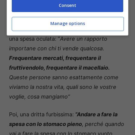
tutto a casa. Riempiamo frigoriferi,
Consent
riempiamo le nostre dispense e questo non
va bene”
, ha sottolineato lo chef. Che ha
Manage options
rivelato un aspetto fondamentale per fare
una spesa oculata: “
Avere un rapporto
importane con chi ti vende qualcosa.
Frequentare mercati, frequentare il
fruttivendolo, frequentare il macellaio.
Queste persone sanno esattamente come
viviamo la nostra vita, quali sono le vostre
voglie, cosa mangiamo”
Poi, una dritta furbissima:
“Andare a fare la
spesa con lo stomaco pieno
, perché quando
vai a fare la spesa con lo stomaco vuoto