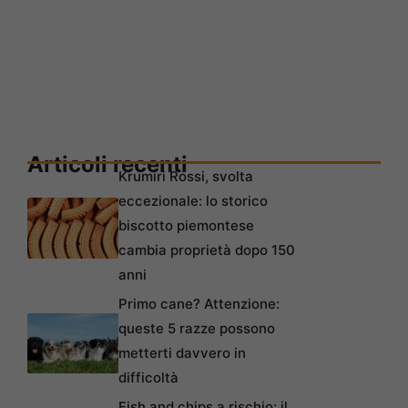
Articoli recenti
Krumiri Rossi, svolta
eccezionale: lo storico
biscotto piemontese
cambia proprietà dopo 150
anni
Primo cane? Attenzione:
queste 5 razze possono
metterti davvero in
difficoltà
Fish and chips a rischio: il