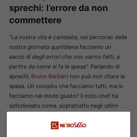
sprechi: l’errore da non
commettere
“La nostra vita è cambiata, nel percorso della
nostra giornata quotidiana facciamo un
sacco di degli errori che non vanno fatti, a
partire da come si fa la spesa”.
Parlando di
sprechi,
Bruno Barbieri
non può non citare la
spesa. Un compito che facciamo tutti, ma lo
facciamo nel modo giusto? Il noto chef ha
sottolineato come, soprattutto negli ultimi
anni, ci sia la tendenza a commettere degli
errori molti pericolosi.