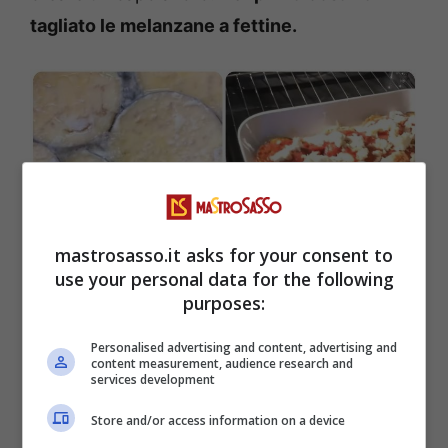
tagliato le melanzane a fettine.
mastrosasso.it asks for your consent to
use your personal data for the following
purposes:
Parmigiana di melanzane, la ricetta di nonna Nella: ecco
tutti i passaggi da seguire per un risultato perfetto (Foto
Personalised advertising and content, advertising and
content measurement, audience research and
Youtube @nonnanella) mastrosasso.it
services development
Store and/or access information on a device
Dopo le ha lasciate in una ciotola, circa