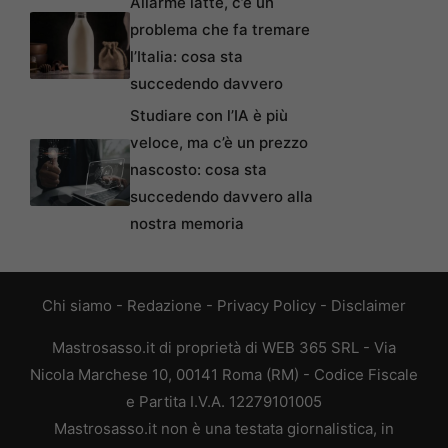
Allarme latte, c’è un
problema che fa tremare
l’Italia: cosa sta
succedendo davvero
Studiare con l’IA è più
veloce, ma c’è un prezzo
nascosto: cosa sta
succedendo davvero alla
nostra memoria
Chi siamo
-
Redazione
-
Privacy Policy
-
Disclaimer
Mastrosasso.it di proprietà di WEB 365 SRL - Via
Nicola Marchese 10, 00141 Roma (RM) - Codice Fiscale
e Partita I.V.A. 12279101005
Mastrosasso.it non è una testata giornalistica, in