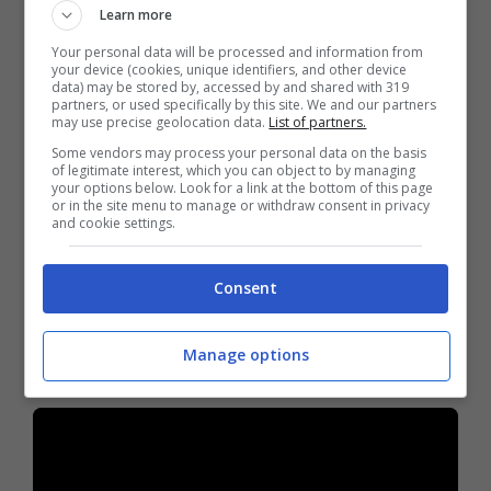
mezz’ora sotto sale.
Poi ha sbattuto le uova
Learn more
in un piatto e vi ha aggiunto mezzo bicchiere
Your personal data will be processed and information from
your device (cookies, unique identifiers, and other device
di acqua. In seguito
ha messo le fette di
data) may be stored by, accessed by and shared with 319
partners, or used specifically by this site. We and our partners
melanzane prima nella farina e poi nelle uova
may use precise geolocation data.
List of partners.
e dopo le ha fritte in una padella con
Some vendors may process your personal data on the basis
of legitimate interest, which you can object to by managing
abbondante olio
. A questo punto è arrivato il
your options below. Look for a link at the bottom of this page
or in the site menu to manage or withdraw consent in privacy
momento di metterle nella teglia, prima però
and cookie settings.
ha versato il sugo sulla base, che aveva
Consent
preparato in precedenza, e ha inserito le
melanzane, in modo da coprire tutta la
Manage options
superficie.