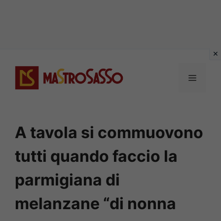
Vai
al
MENU
contenuto
A tavola si commuovono
tutti quando faccio la
parmigiana di
melanzane “di nonna