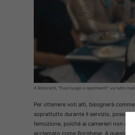
4 Ristoranti, “Fuori luogo e opprimenti”: va tutto ma
Per ottenere voti alti, bisognerà commet
soprattutto durante il servizio, possan
l’emozione, poiché ai camerieri non capi
acclamato come Borghese. A questo prop