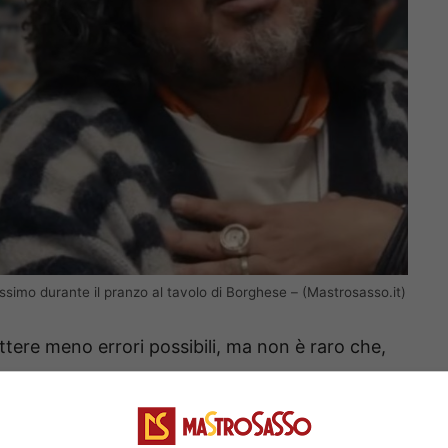
lissimo durante il pranzo al tavolo di Borghese – (Mastrosasso.it)
tere meno errori possibili, ma non è raro che,
o accadere disattenzioni. Complice anche
ta così spesso di dover servire uno chef
osito, in una delle recenti puntate dello show