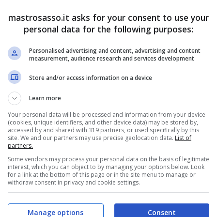
andare ad alcune frasi che non hanno fatto
mastrosasso.it asks for your consent to use your
personal data for the following purposes:
izzato addirittura il termine “opprimente”, ecco
Personalised advertising and content, advertising and content
measurement, audience research and services development
i protagonisti di 4 Ristoranti:
Store and/or access information on a device
imente”, cosa è successo
Learn more
Your personal data will be processed and information from your device
nte si avvicina al tavolo per accertarsi che tutto
(cookies, unique identifiers, and other device data) may be stored by,
accessed by and shared with 319 partners, or used specifically by this
Fino a che punto, però, un cameriere può
site. We and our partners may use precise geolocation data.
List of
partners.
ente? Se lo sono chiesti i protagonisti di
4
Some vendors may process your personal data on the basis of legitimate
ente puntata,
il cameriere ha dato un consiglio
interest, which you can object to by managing your options below. Look
for a link at the bottom of this page or in the site menu to manage or
 erano più che buone, ma il suo comportamento
withdraw consent in privacy and cookie settings.
Manage options
Consent