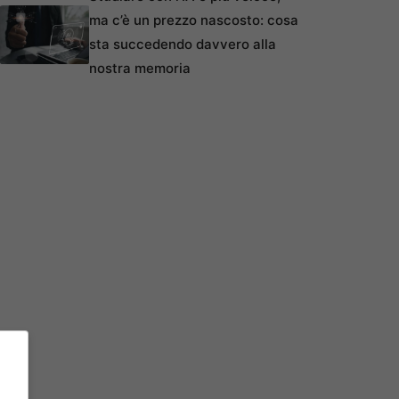
ma c’è un prezzo nascosto: cosa
sta succedendo davvero alla
nostra memoria